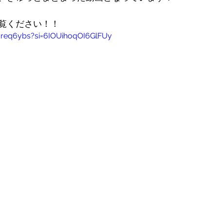
覧ください！！
0req6ybs?si=6IOUihoqOI6GlFUy