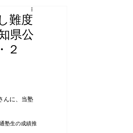
し難度
愛知県公
・２
さんに、当塾
通塾生の成績推