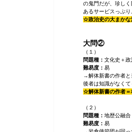
の鬼門だが、珍しく
あるサービスっぷり
☆政治史の大まかな
大問②
（１）
問題種：
文化史＋政
難易度：
易
→解体新書の作者と
後者は知識がなくて
☆解体新書の作者＝
（２）
問題種：
地歴公融合
難易度：
易
→岩倉使節団が回っ