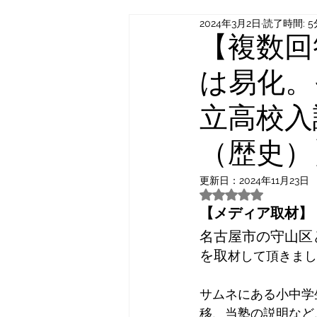
2024年3月2日
読了時間: 5
【複数回
は易化。
立高校入
（歴史）
更新日：
2024年11月23日
5つ星のうちNaN
【メディア取材】
名古屋市の守山区
を取
材して頂きまし
サムネにある小中学
移、当塾の説明など