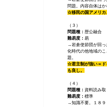
問題。内容自体はか
☆移民の国アメリカ
（３）
問題種：
歴公融合
難易度：
易
→岩倉使節団が回っ
化時代の他地域のこ
題。
☆君主制が強い＝ド
も良し。
（４）
問題種：
資料読み取
難易度：
標準
→知識不要。１８９