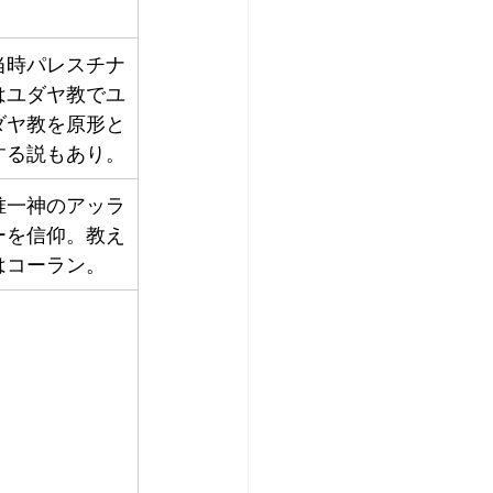
当時パレスチナ
はユダヤ教でユ
ダヤ教を原形と
する説もあり。
唯一神のアッラ
ーを信仰。教え
はコーラン。