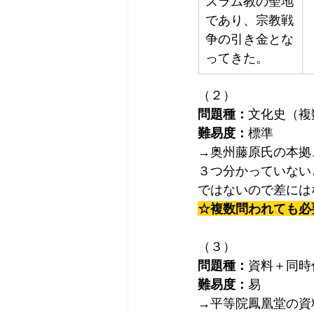
スラム教の聖地
であり、宗教戦
争の引き金とな
ってきた。
（２）
問題種：
文化史（複
難易度：
標準
→奥州藤原氏の本拠
３つ分かっていない
ではないので差には
☆複数問われても必
（３）
問題種：
資料＋同時
難易度：
易
→平等院鳳凰堂の資