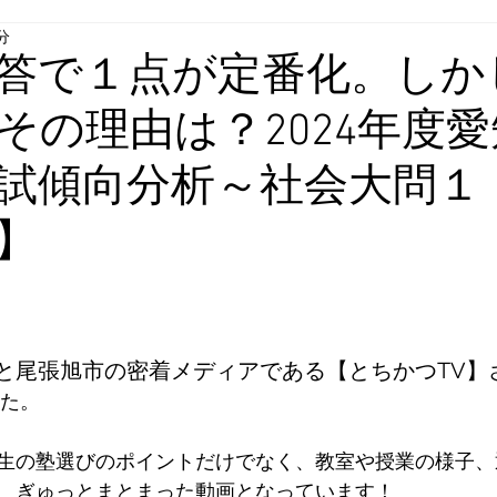
分
答で１点が定番化。しか
その理由は？2024年度
試傾向分析～社会大問１
】
と評価されています。
と尾張旭市の密着メディアである【とちかつTV】
た。
生の塾選びのポイントだけでなく、教室や授業の様子、
、ぎゅっとまとまった動画となっています！