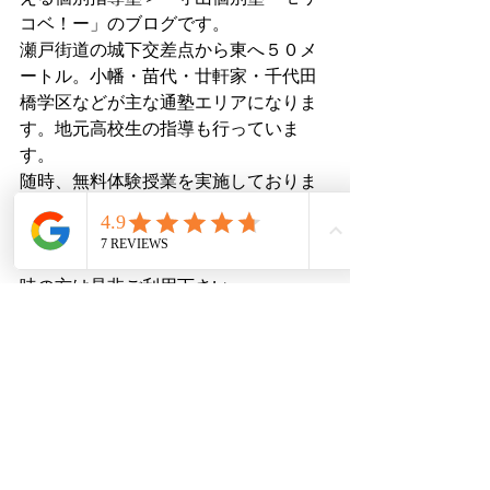
コベ！ー」のブログです。
瀬戸街道の城下交差点から東へ５０メ
ートル。小幡・苗代・廿軒家・千代田
橋学区などが主な通塾エリアになりま
す。地元高校生の指導も行っていま
す。
随時、無料体験授業を実施しておりま
す。小学生（４年生から）、中学生、
高校生（英語・現代文・古文・漢文）
に指導を提供しておりますので、ご興
味の方は是非ご利用下さい。
☆HPの確認は下記ボタンをクリック
HPへ