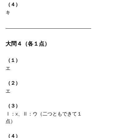
（４）
キ
大問４（各１点）
（１）
エ
（２）
エ
（３）
Ⅰ：x、Ⅱ：ウ（二つともできて１
点）
（４）