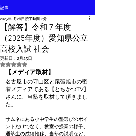
記事
2025年2月26日
読了時間: 2分
【解答】令和７年度
（2025年度）愛知県公立
高校入試 社会
更新日：
2月25日
5つ星のうちNaNと評価されています。
【メディア取材】
名古屋市の守山区と尾張旭市の密
着メディアである【とちかつTV】
さんに、当塾を取材して頂きまし
た。
サムネにある小中学生の塾選びのポイ
ントだけでなく、教室や授業の様子、
通塾生の成績推移、当塾の説明など、