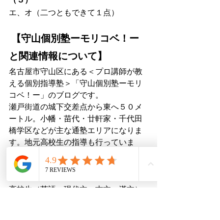
（３）
エ、オ（二つともできて１点）
 【守山個別塾ーモリコベ！ー
と関連情報について】
名古屋市守山区にある＜プロ講師が教
える個別指導塾＞「守山個別塾ーモリ
コベ！ー」のブログです。
瀬戸街道の城下交差点から東へ５０メ
ートル。小幡・苗代・廿軒家・千代田
橋学区などが主な通塾エリアになりま
す。地元高校生の指導も行っていま
す。
随時、無料体験授業を実施しておりま
す。小学生（４年生から）、中学生、
高校生（英語・現代文・古文・漢文）
に指導を提供しておりますので、ご興
味の方は是非ご利用下さい。