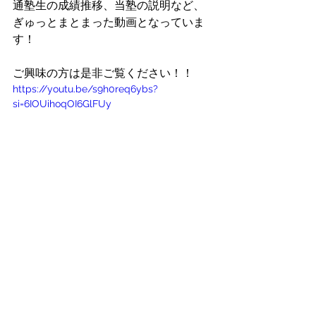
通塾生の成績推移、当塾の説明など、
ぎゅっとまとまった動画となっていま
す！
ご興味の方は是非ご覧ください！！
https://youtu.be/s9h0req6ybs?
si=6IOUihoqOI6GlFUy