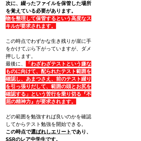
次に、綴ったファイルを保管した場所
を覚えている必要があります。
物を整理して保管するという高度なス
キルが要求されます。
この時点でわずかな生き残りが崖に手
をかけてぶら下がっていますが、ダメ
押しします。
最後に、
「わざわざテストという嫌な
ものに向けて、配られたテスト範囲を
確認し、あまつさえ、前のテスト綴り
を引っ張りだして、範囲の頭とお尻を
確認する」という苦行を乗り切る『不
屈の精神力』が要求されます。
どの範囲を勉強すれば良いのかを確認
してからテスト勉強を開始できる。
この時点で
選ばれしエリート
であり、
SSRのレア中学生
です。