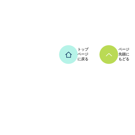
トップ
ページ
ページ
先頭に
に戻る
もどる