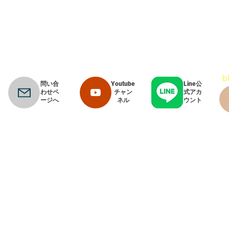
​
問い合
Youtube
Line公
わせペ
チャン
式アカ
ージへ
ネル
ウント