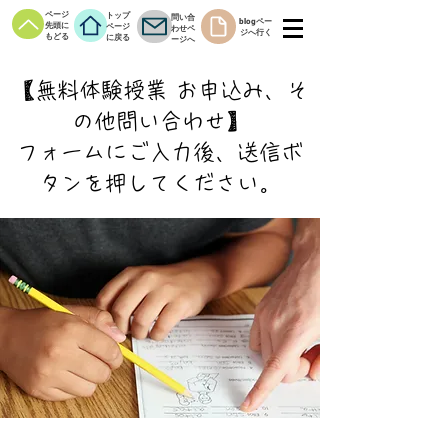
ページ
トップ
問い合
blogペー
先頭に
ページ
わせペ
ジへ行く
もどる
に戻る
ージへ
【無料体験授業 お申込み、そ
の他問い合わせ】
​フォームにご入力後、送信ボ
タンを押してください。