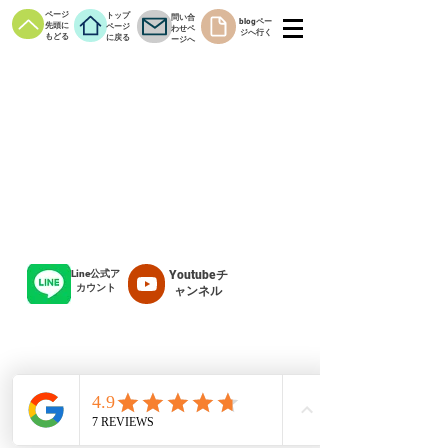
ページ
トップ
問い合
blogペー
先頭に
ページ
わせペ
ジへ行く
もどる
に戻る
ージへ
Line公式ア
Youtubeチ
カウント
ャンネル