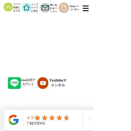
ページ
トップ
問い合
blogペー
先頭に
ページ
わせペ
ジへ行く
もどる
に戻る
ージへ
Line公式ア
Youtubeチ
カウント
ャンネル