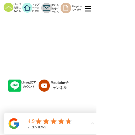
ページ
トップ
問い合
blogペー
先頭に
ページ
わせペ
ジへ行く
もどる
に戻る
ージへ
Line公式ア
Youtubeチ
カウント
ャンネル