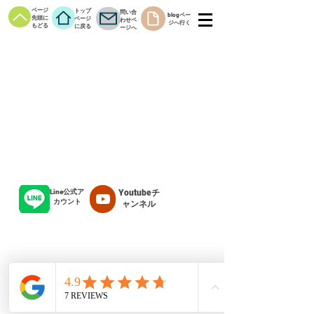
ページ
トップ
問い合
blogペー
先頭に
ページ
わせペ
ジへ行く
もどる
に戻る
ージへ
Line公式ア
Youtubeチ
カウント
ャンネル