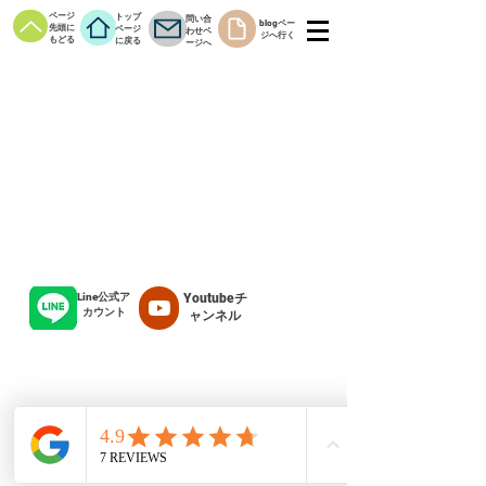
ページ
トップ
問い合
blogペー
先頭に
ページ
わせペ
ジへ行く
もどる
に戻る
ージへ
Line公式ア
Youtubeチ
カウント
ャンネル