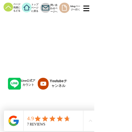
ページ
トップ
問い合
blogペー
先頭に
ページ
わせペ
ジへ行く
もどる
に戻る
ージへ
Line公式ア
Youtubeチ
カウント
ャンネル