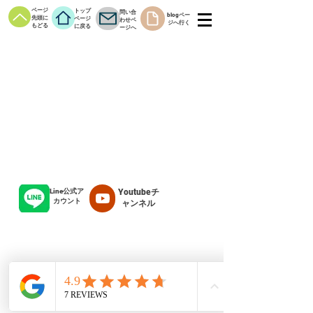
ページ
トップ
問い合
blogペー
先頭に
ページ
わせペ
ジへ行く
もどる
に戻る
ージへ
Line公式ア
Youtubeチ
カウント
ャンネル