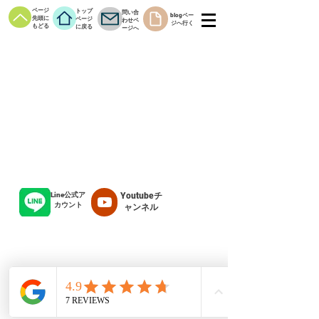
ページ
トップ
問い合
blogペー
先頭に
ページ
わせペ
ジへ行く
もどる
に戻る
ージへ
Line公式ア
Youtubeチ
カウント
ャンネル