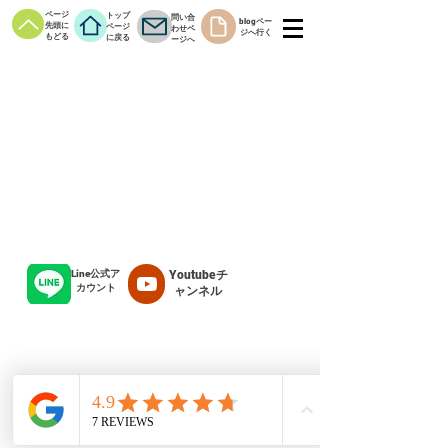
ページ
トップ
問い合
blogペー
先頭に
ページ
わせペ
ジへ行く
もどる
に戻る
ージへ
Line公式ア
Youtubeチ
カウント
ャンネル