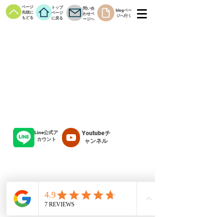
ページ
トップ
問い合
blogペー
先頭に
ページ
わせペ
ジへ行く
もどる
に戻る
ージへ
Line公式ア
Youtubeチ
カウント
ャンネル