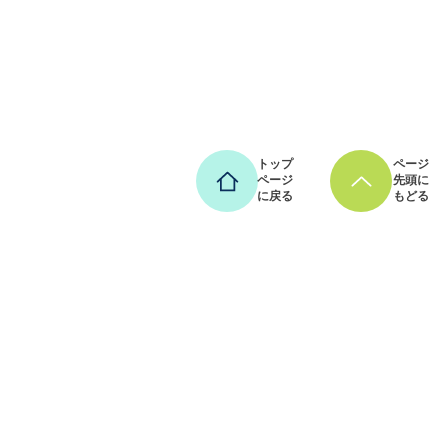
トップ
ページ
ページ
先頭に
に戻る
もどる