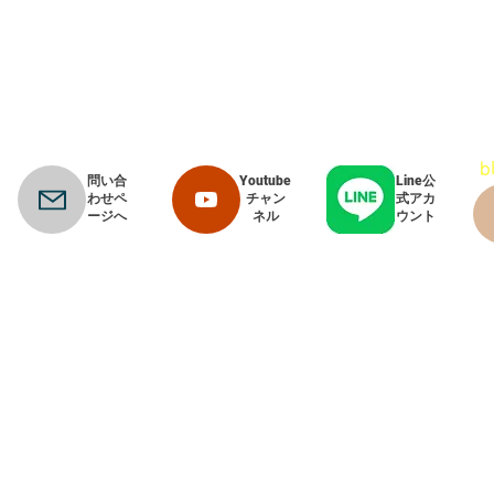
​
問い合
Youtube
Line公
わせペ
チャン
式アカ
ージへ
ネル
ウント