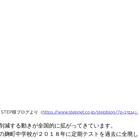
STEP様ブログより（
https://www.stepnet.co.jp/stepblog/?p=13114）
削減する動きが全国的に拡がってきています。
の麹町中学校が２０１８年に定期テストを過去に全廃し