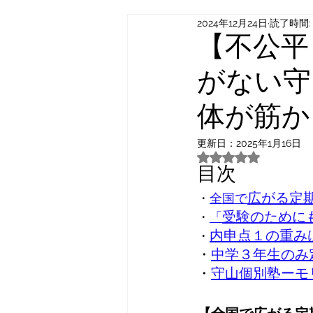
2024年12月24日
読了時間:
【不公平
がない守
体が筋か
更新日：
2025年1月16日
5つ星のうちNaN
目次
広がる定
・
全国で
受験のために
・
「
内申点１の重み
・
・
中学３年生のみ
・
守山個別塾ーモ