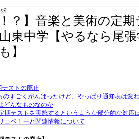
 5分
！？】音楽と美術の定期
山東中学【やるなら尾張
も】
と評価されています。
期テストの廃止
ものすごくがんばったけど、やっぱり通知表は変
はどんなものなのか
定期テストを実施するというような部分的な対応
リコベ！ーと関連情報について