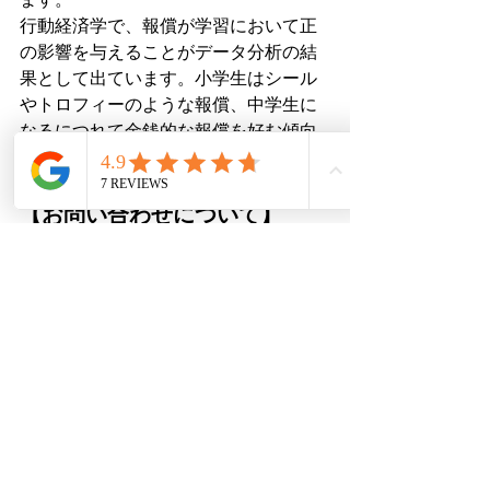
行動経済学で、報償が学習において正
の影響を与えることがデータ分析の結
果として出ています。小学生はシール
やトロフィーのような報償、中学生に
なるにつれて金銭的な報償を好む傾向
があるということです）
【お問い合わせについて】
本記事末尾の「無料体験授業、他問い
合わせ」
をクリック頂き、
必要事項と
「自由ご記載欄」に＜割合攻略プラン
について＞とご記載
して、送信をお願
い致します。
 【守山個別塾ーモリコベ！ー
と関連情報について】
名古屋市守山区にある＜プロ講師が教