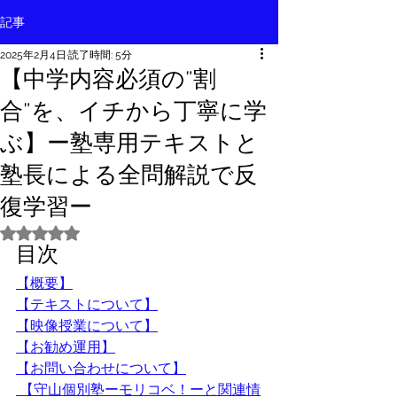
記事
2025年2月4日
読了時間: 5分
【中学内容必須の”割
合”を、イチから丁寧に学
ぶ】ー塾専用テキストと
塾長による全問解説で反
復学習ー
5つ星のうちNaNと評価されています。
目次
【概要】
【テキストについて】
【映像授業について】
【お勧め運用】
【お問い合わせについて】
 【守山個別塾ーモリコベ！ーと関連情