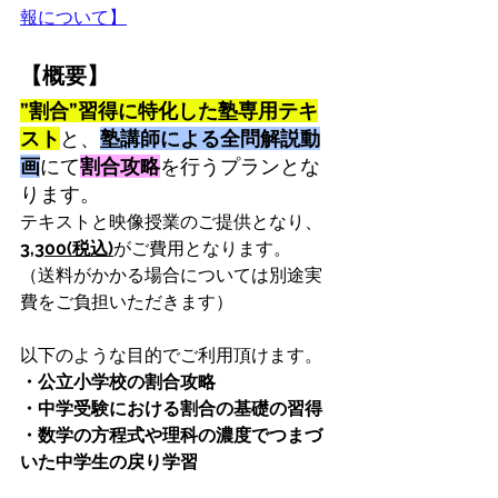
報について】
【概要】
”割合”習得に特化した塾専用テキ
スト
と、
塾講師による全問解説動
画
にて
割合攻略
を行うプランとな
ります。
テキストと映像授業のご提供となり、
3,300(税込)
がご費用となります。
（送料がかかる場合については別途実
費をご負担いただきます）
以下のような目的でご利用頂けます。
・公立小学校の割合攻略
・中学受験における割合の基礎の習得
・数学の方程式や理科の濃度でつまづ
いた中学生の戻り学習