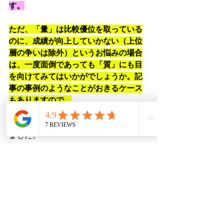
す。
ただ、「量」は比較優位を取っている
のに、成績が向上していかない（上位
層の争いは除外）というお悩みの場合
は、一度面倒であっても「質」にも目
を向けてみてはいかがでしょうか。記
事の事例のようなことがおきるケース
もありますので。
今回の記事の中で私自身も発見があり
ました。
集団塾は「５科オール４未満」にはお
勧めしないということを以前からお伝
えしてきました。
それは、集団塾が「質」を高める指導
をする場所ではないからです。
だから、入塾前に「質」が担保されて
いるか「質」を向上させられる素養が