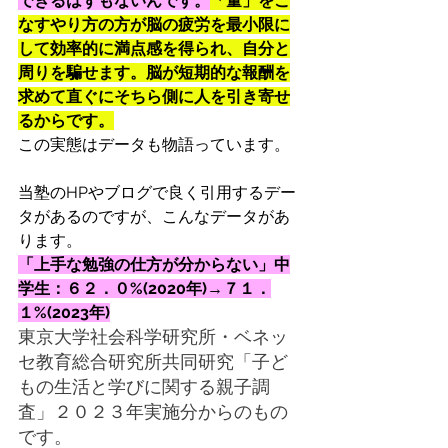
できるはずもないんです。
「量」をこ
なすやり方の方が脳の疲労を最小限に
して効率的に満点感を得られ、自分と
周りを騙せます。脳が短期的な報酬を
求めて直ぐにそちら側に人を引き寄せ
るからです。
この実態はデータも物語っています。
当塾のHPやブログで良く引用するデー
タがあるのですが、こんなデータがあ
ります。
「上手な勉強の仕方が分からない」中
学生：６２．０%(2020年)→７１．
１%(2023年)
東京大学社会科学研究所・ベネッ
セ教育総合研究所共同研究「子ど
もの生活と学びに関する親子調
査」２０２３年実施分からのもの
です。