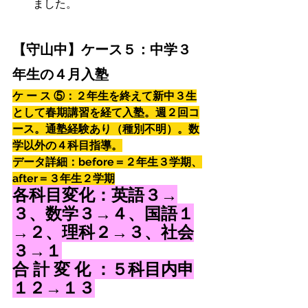
ました。
【守山中】ケース５：中学３
年生の４月入塾
ケ ー ス ⑤：２年生を終えて新中３生
として春期講習を経て入塾。週２回コ
ース。通塾経験あり（種別不明）。数
学以外の４科目指導。
データ詳細：before＝２年生３学期、
after＝３年生２学期
各科目変化：英語３→
３、数学３→４、国語１
→２、理科２→３、社会
３→１
合 計 変 化 ：５科目内申
１２→１３