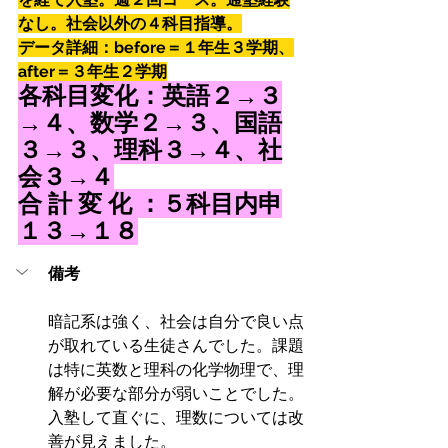
なし。社会以外の４科目指導。
データ詳細：before＝１年生３学期、
after＝３年生２学期
各科目変化：英語２→３
→４、数学２→３、国語
３→３、理科３→４、社
会３→４
合 計 変 化 ：５科目内申
１３→１８
備考
暗記系は強く、社会は自分で良い点
が取れている生徒さんでした。課題
は特に英数と理科の化学物理で、理
解が必要な部分が弱いことでした。
入塾して直ぐに、理数については改
善が見えました。