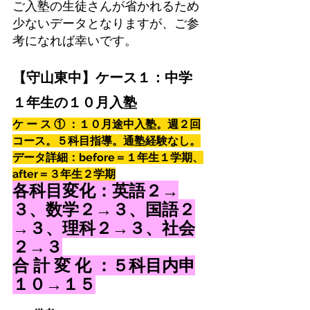
ご入塾の生徒さんが省かれるため
少ないデータとなりますが、ご参
考になれば幸いです。
【守山東中】ケース１：中学
１年生の１０月入塾
ケ ー ス ① ：１０月途中入塾。週２回
コース。５科目指導。通塾経験なし。
データ詳細：before＝１年生１学期、
after＝３年生２学期
各科目変化：英語２→
３、数学２→３、国語２
→３、理科２→３、社会
２→３
合 計 変 化 ：５科目内申
１０→１５