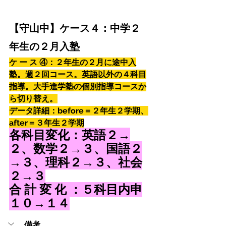
【守山中】ケース４：中学２
年生の２月入塾
ケ ー ス ④：２年生の２月に途中入
塾。週２回コース。英語以外の４科目
指導。大手進学塾の個別指導コースか
ら切り替え。
データ詳細：before＝２年生２学期、
after＝３年生２学期
各科目変化：英語２→
２、数学２→３、国語２
→３、理科２→３、社会
２→３
合 計 変 化 ：５科目内申
１０→１４
備考