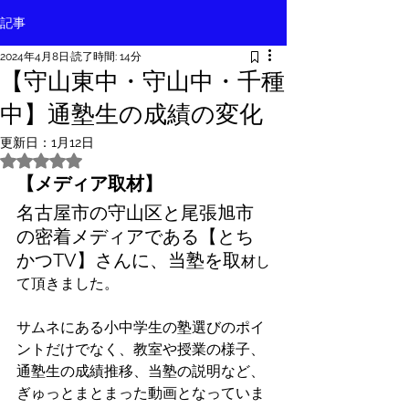
記事
2024年4月8日
読了時間: 14分
【守山東中・守山中・千種
中】通塾生の成績の変化
更新日：
1月12日
5つ星のうちNaNと評価されています。
【メディア取材】
名古屋市の守山区と尾張旭市
の密着メディアである【とち
かつTV】さんに、当塾を取
材し
て頂きました。
サムネにある小中学生の塾選びのポイ
ントだけでなく、教室や授業の様子、
通塾生の成績推移、当塾の説明など、
ぎゅっとまとまった動画となっていま