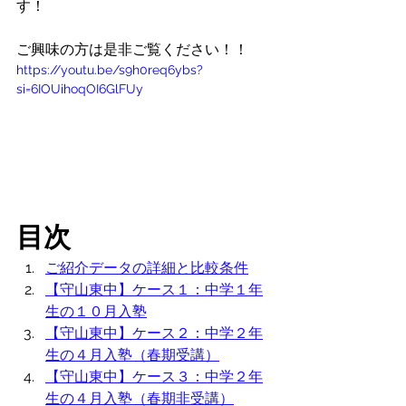
す！
ご興味の方は是非ご覧ください！！
https://youtu.be/s9h0req6ybs?
si=6IOUihoqOI6GlFUy
目次
ご紹介データの詳細と比較条件
【守山東中】ケース１：中学１年
生の１０月入塾
【守山東中】
ケース２：中学２年
生の４月入塾（春期受講）
【守山東中】
ケース３：中学２年
生の４月入塾（春期非受講）