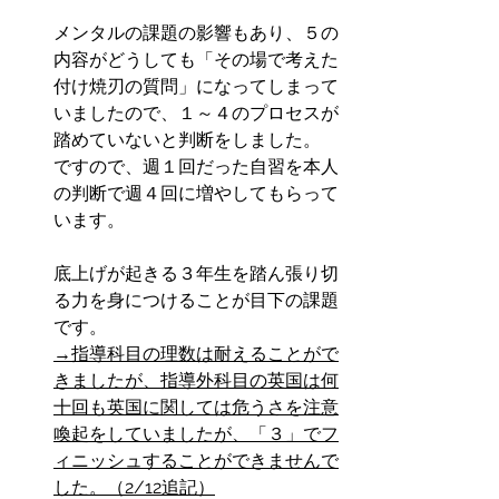
メンタルの課題の影響もあり、５の
内容がどうしても「その場で考えた
付け焼刃の質問」になってしまって
いましたので、１～４のプロセスが
踏めていないと判断をしました。
ですので、週１回だった自習を本人
の判断で週４回に増やしてもらって
います。
底上げが起きる３年生を踏ん張り切
る力を身につけることが目下の課題
です。
→指導科目の理数は耐えることがで
きましたが、指導外科目の英国は何
十回も英国に関しては危うさを注意
喚起をしていましたが、「３」でフ
ィニッシュすることができませんで
した。（2/12追記）