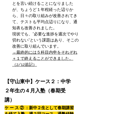
とを言い続けることになりました
が、ちょうど１年程経った辺りか
ら、日々の取り組みが改善されてき
て、テストも平均点辺りになり、通
知表も改善されました。
現状でも、”必要な進捗を週次でやり
切れない”という課題はあり、そこの
改善に取り組んでいます。
→最終的には５科目内申をそれぞれ
＋１で終えることができました。
（2/12追記）
【守山東中】ケース２：中学
２年生の４月入塾（春期受
講）
ケ ー ス ② ：新中２生として春期講習
を経て入塾。週２回コース。通塾経験