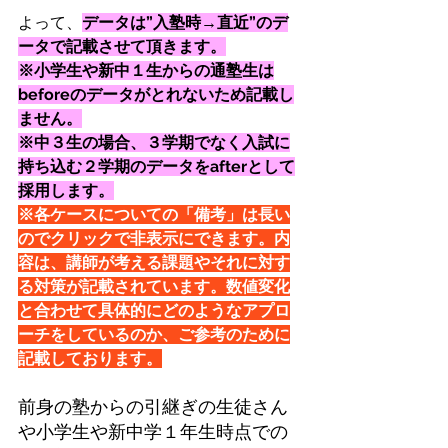
よって、
データは”入塾時→直近”のデ
ータで記載させて頂きます。
※小学生や新中１生からの通塾生は
beforeのデータがとれないため記載し
ません。
※中３生の場合、３学期でなく入試に
持ち込む２学期のデータをafterとして
採用します。
※各ケースについての「備考」は長い
のでクリックで非表示にできます。内
容は、講師が考える課題やそれに対す
る対策が記載されています。数値変化
と合わせて具体的にどのようなアプロ
ーチをしているのか、ご参考のために
記載しております。
前身の塾からの引継ぎの生徒さん
や小学生や新中学１年生時点での