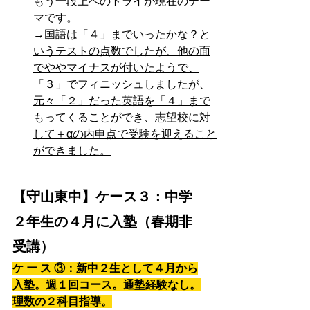
もう一段上へのトライが現在のテー
マです。
→国語は「４」までいったかな？と
いうテストの点数でしたが、他の面
でややマイナスが付いたようで、
「３」でフィニッシュしましたが、
元々「２」だった英語を「４」まで
もってくることができ、志望校に対
して＋αの内申点で受験を迎えること
ができました。
【守山東中】ケース３：中学
２年生の４月に入塾（春期非
受講）
ケ ー ス ③：新中２生として４月から
入塾。週１回コース。通塾経験なし。
理数の２科目指導。