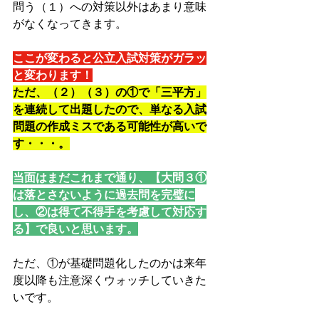
問う（１）への対策以外はあまり意味
がなくなってきます。
ここが変わると公立入試対策がガラッ
と変わります！
ただ、（２）（３）の①で「三平方」
を連続して出題したので、単なる入試
問題の作成ミスである可能性が高いで
す・・・。
当面はまだこれまで通り、【大問３①
は落とさないように過去問を完璧に
し、②は得て不得手を考慮して対応す
る】で良いと思います。
ただ、①が基礎問題化したのかは来年
度以降も注意深くウォッチしていきた
いです。