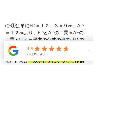
👉①は単にFD＝１２－３＝９㎝。AD
＝１２㎝より、FDとADの二乗＝AFの
二乗という三平方の公式の当てはめで
す。ここまで大問３①で簡単なのは、
過去なかったです。
逆に言えば
「数学苦手だからここは捨
て問」とならずに、三平方の基本はし
っかり押さえておくと思いもよらぬと
ころで加点ができるかもしれません。
（次の（３）①も三平方の公式の当て
はめでした）