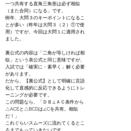
一つ共有する直角三角形は必ず相似
（また合同）になる」です。
例年、大問３のキーポイントになるこ
とが多い（昨年は大問３（２）①で使
用）ですが、今回は大問１に適用され
ました。
裏公式の内容は「二角が等しければ相
似」という表公式と同じ意味ですが、
入試では「確実に・素早く」解く必要
があります。
だから、【裏公式】として明確に言語
化して直感的に反応できるようにトレ
ーニングが必要です。
この問題なら、「ＤＢ⊥ＡＣ条件から
△ACEと△BCDは∠Cを共有。相似
だ！」
これぐらいスムーズに流れてくるとこ
ろまでもっていきたいです。