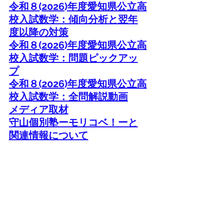
令和８
(2026)
年度愛知県公立高
校入試数学：傾向分析と翌年
度以降の対策
令和８
(2026)
年度愛知県公立高
校入試数学：問題ピックアッ
プ
令和８
(2026)
年度愛知県公立高
校入試数学：全問解説動画
メディア取材
守山個別塾ーモリコベ！ーと
関連情報について