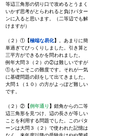
等辺三角形の切り口で攻めるとうまく
いかず思考がとらわれると負けパター
ンに入ると思います。（二等辺でも解
けますが）
（２）①
【
極端な易化
】
。あまりに簡
単過ぎてびっくりしました。引き算と
三平方ができるかを問われました。
例年大問３（２）の②は難しいですが
①もそこそこの難度です。それが一気
に基礎問題の顔をして出てきました。
大問１（１０）の方がよっぽど難しい
です。
（２）②
【
例年通り
】
錯角からの二等
辺三角形を見つけ、辺の長さが等しい
ことを利用する問題でした。このパタ
ーンは大問３（２）で使われた記憶は
なく、来年度以降の受験生はやや警戒