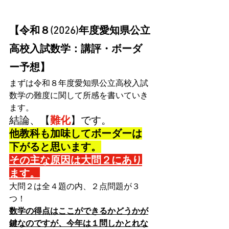
【令和８(2026)年度愛知県公立
高校入試数学：講評・ボーダ
ー予想】
まずは令和８年度愛知県公立高校入試
数学の難度に関して所感を書いていき
ます。
結論、【
難化
】です。
他教科も加味してボーダーは
下がると思います。
その主な原因は大問２にあり
ます。
大問２は全４題の内、２点問題が３
つ！
数学の得点はここができるかどうかが
鍵なのですが、今年は１問しかとれな