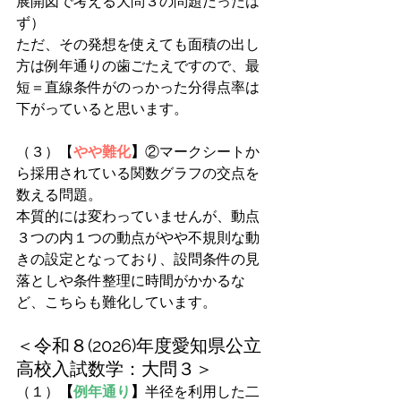
展開図で考える大問３の問題だったは
ず）
ただ、その発想を使えても面積の出し
方は例年通りの歯ごたえですので、最
短＝直線条件がのっかった分得点率は
下がっていると思います。
（３）【
やや難化
】
②マークシートか
ら採用されている関数グラフの交点を
数える問題。
本質的には変わっていませんが、動点
３つの内１つの動点がやや不規則な動
きの設定となっており、設問条件の見
落としや条件整理に時間がかかるな
ど、こちらも難化しています。
＜令和８(2026)年度愛知県公立
高校入試数学：大問３＞
（１）
【
例年通り
】
半径を利用した二