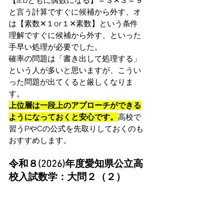
【a,bともに偶数になる】＝３✕３＝９
と言う計算ですぐに候補から外す、オ
は【素数✕１or１✕素数】という条件
理解ですぐに候補から外す、といった
手早い処理が必要でした。
確率の問題は「書き出して処理する」
という人が多いと思いますが、こうい
った問題が出てくると厳しくなりま
す。
上位層は一段上のアプローチができる
ようになっておくと安心です。
高校で
習うPやCの公式を先取りしておくのも
おすすめします。
令和８(2026)年度愛知県公立高
校入試数学：大問２（２）