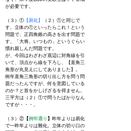
が必要です。
（３）①
【易化】
（２）①と同じで
す。立体の①といったらこれ！という
問題で、正四角錐の高さを出す問題で
す。「大将。いつもの」というぐらい
慣れ親しんだ問題です。
が、今回はわざわざ底辺に対角線を引
いて、頂点から線を下ろし、【直角三
角形が丸見えにしてありました】。
例年直角三角形の切り出し方を問う問
題だったんですが、何を意図している
のか？と首をかしげざるを得ません。
三平方は（２）①で問うたばかりなん
ですが・・・。
（３）②
【
例年通り
】
昨年よりは易化
で一昨年よりは難化。立体の切り口の