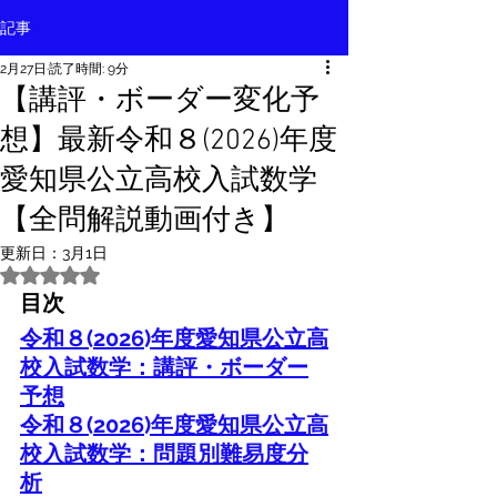
記事
2月27日
読了時間: 9分
【講評・ボーダー変化予
想】最新令和８(2026)年度
愛知県公立高校入試数学
【全問解説動画付き】
更新日：
3月1日
5つ星のうちNaNと評価されています。
目次
令和８(2026)年度愛知県公立高
校入試数学：講評・ボーダー
予想
令和８
(2026)
年度愛知県公立高
校入試数学：問題別難易度分
析