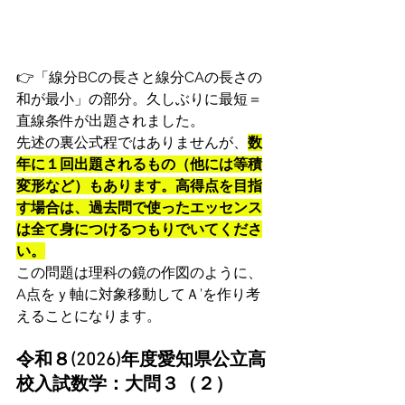
👉「線分BCの長さと線分CAの長さの
和が最小」の部分。久しぶりに最短＝
直線条件が出題されました。
先述の裏公式程ではありませんが、
数
年に１回出題されるもの（他には等積
変形など）もあります。高得点を目指
す場合は、過去問で使ったエッセンス
は全て身につけるつもりでいてくださ
い。
この問題は理科の鏡の作図のように、
A点をｙ軸に対象移動してＡ’を作り考
えることになります。
令和８(2026)年度愛知県公立高
校入試数学：大問３（２）