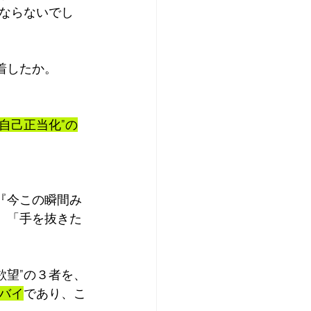
ならないでし
着したか。
自己正当化”の
『今この瞬間み
、「手を抜きた
欲望”の３者を、
バイ
であり、こ