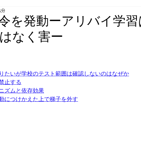
5分
令を発動ーアリバイ学習
はなく害ー
と評価されています。
りたいが学校のテスト範囲は確認しないのはなぜか
禁止する
ニズムと依存効果
動につけかえた上で梯子を外す