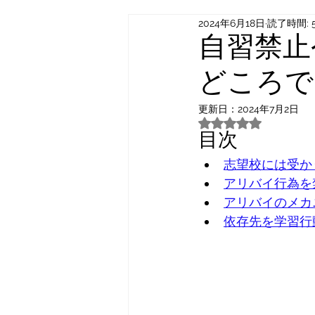
2024年6月18日
読了時間: 
自習禁止
どころで
更新日：
2024年7月2日
5つ星のうちNaN
目次
志望校には受か
アリバイ行為を
アリバイのメカ
依存先を学習行