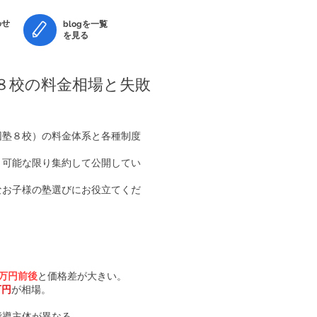
せ​
blogを一覧
を見る
８校の料金相場と失敗
団塾８校）の料金体系と各種制度
、可能な限り集約して公開してい
なお子様の塾選びにお役立てくだ
2万円前後
と価格差が大きい。
万円
が相場。
指導主体が異なる。