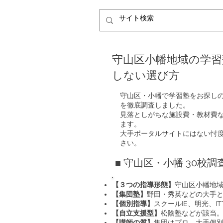
守山区小幡地域の学習
しない選び方
守山区・小幡で学習塾をお探し
を徹底調査しました。
見落としがちな施設費・教材費
ます。
大手ポータルサイトにはない忖
さい。
■ 守山区・小幡 30校
【３つの指導形態】
守山区小幡地
【集団塾】
野田・秀英などの大手
【個別指導】
スクールIE、明光、I
【自立支援型】
松陰塾などが該当
【講師の質】
集団はプロ、大手個別