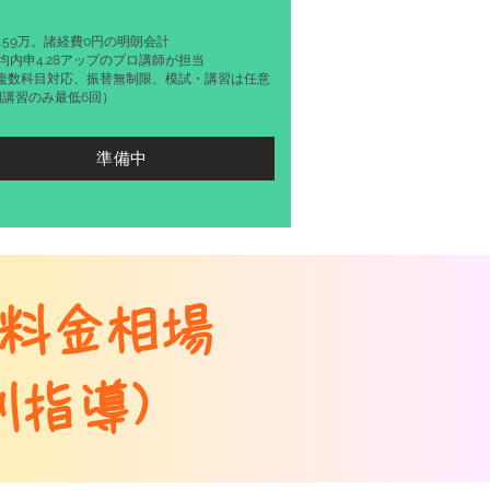
1.59万。諸経費0円の明朗会計
均内申4.28アップのプロ講師が担当
業複数科目対応、振替無制限、模試・講習は任意
期講習のみ最低6回）
準備中
料金相場
指導)