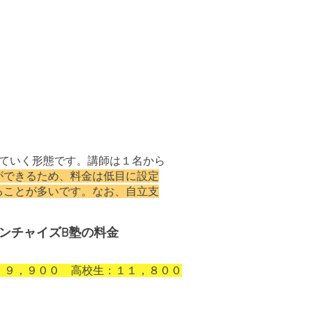
めていく形態です。講師は１名から
ができるため、料金は低目に設定
ることが多いです。なお、自立支
ンチャイズB塾の料金
：９，９００ 高校生：１１，８００