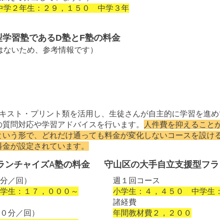
中学２年生：２９，１５０ 中学３年
学習塾であるD塾とF塾の料金
はないため、参考情報です）
テキスト・プリント類を活用し、生徒さんが自主的に学習を進
の質問対応や学習アドバイスを行います。
人件費を抑えること
という形で、どれだけ通っても料金が変化しないコースを設け
料金が設定されています。
ランチャイズA塾の料金
守山区の大手自立支援型フラ
分／回）
週１回コース
学生：１７
，０００～
小学生：４，４５０ 中学生
諸経費
０分／回
）
​年間教材費２，２００