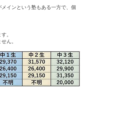
がメインという塾もある一方で、個
ます。
ません。