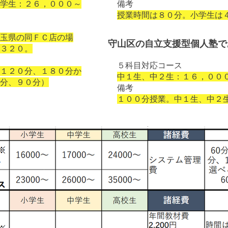
学生：２６
，０００～
備考
授業時間は８０分。小学生は
玉県の同ＦＣ店の場
守山区の自立支援型個人塾で
３２０。
５科目対応コース
、１２０分、１８０分か
中１生、中２生：１６，００
分、９０分）
備考
１００分授業。中１生、中２