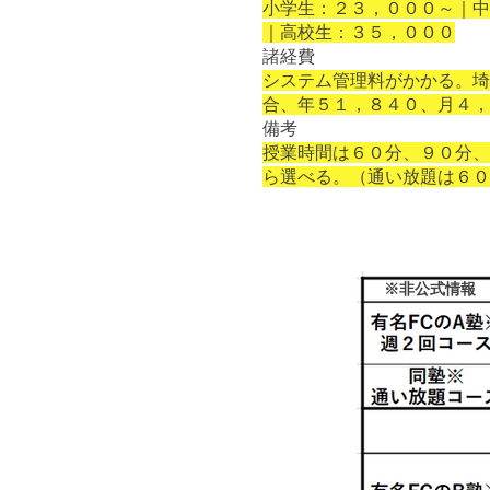
小学生：２３
，０００～｜中
｜高校生：３５，０００
諸経費
システム管理料がかかる。埼
合、年５１，８４０、
月４，
備考
授業時間は６０分、９０分
ら選べる。
（通い放題は６０
※非公式情報