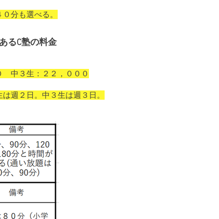
４０分も選べる。
あるC塾の料金
０ 中３生：２２，０００
生は週２日。
中３生は週３日
​。