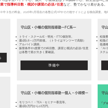
業で指導科目数・模試や講習の必須/任意
など、塾でかなり差がある。
※中３生の料金。2026年1月現在の各塾公式HPやその他サイトによる独自調査。
守山区・小幡の個別指導塾ーFC系ー
守
トライ・スクールIE・明光・ITTO個別等。
松陰塾
週1回1.8～2万円前後。（トライはマンツーで高額）
松陰の
アルバイト講師。
低価
振替条件や1授業での科目数、講習と模試の必須/任意
「AI
は各塾で差が大きく要確認。
ステ
る
準備中
守山区・小幡の個別指導塾ー個人・小規模ー
守
​モリコベ！・TEA・セミナー香流等。
「プ
​週1回1万円から1.6万円。