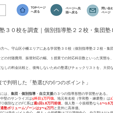
TOPページ
ページへ先
問い合わ
へ戻る
頭へ戻る
ページ
塾３０校を調査｜個別指導塾２２校・集団塾
の方へ。守山区小幡エリアにある学習塾３０校（個別指導塾２２校・集
などの付随費用、振替対応の幅、１授業での対応科目数といった実態を
度なしの料金比較と、後悔しないための塾選びチェックリストを、大切
調査で判明した「塾選びの6つのポイント」
域には、
集団
・
個別指導
・
自立支援
の３つの指導形態の学習塾がある。
と中堅のサンライズは
5科目3万円強
。地元有名校（学和塾・練磨塾）は
TTO個別などのFC系は
週1回1.8万円前後
。個人塾・小規模塾なら
1〜1.6
。
通塾ボリュームゾーンは3〜4万円
と意外に高単価。
FCは学生バイト中心、個人・小規模塾はプロ講師中心、自立型はAIと