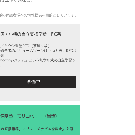
地域の保護者様への情報提供を目的としています。
山区・小幡の自立支援型塾ーFC系ー
／自立学習塾RED（茶屋ヶ坂）
通塾者のボリュームゾーンは3～4万円。REDは
格帯。
-Showinシステム」という無学年式の自立学習シ
ム
準備中
山個別塾ーモリコベ！ー（当塾）
ロの直接指導」と「リーズナブルな料金」を両