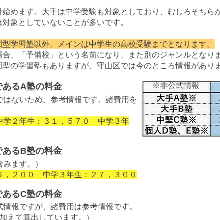
付始めます。大手は中学受験も対象としており、むしろそちら
は対象としていないことが多いです。
団型学習塾以外、メインは中学生の高校受験までとなります。
場合、「予備校」という名前になり、また別のジャンルとなり
団型の学習塾もありますが、守山区では今のところ情報があり
※非公式情報
であるA塾の料金
ではないため、参考情報です。諸費用を
中学２年生：３１，５７０ 中学３年
であるB塾の料金
含みます。）
６，２００ 中学３年生：２７，３００
であるC塾の料金
式情報ですが、諸費用は参考情報です。
謝に加えて算出しています。）