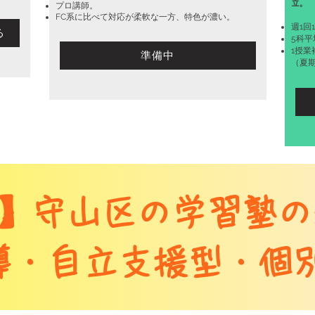
立。
プロ講師。
​FC系に比べて対応が柔軟な一方、特色が濃い。
週1回
る
5科平
​1授
準備中
（夏
】守山区の学習塾の
導・自立支援型・個別