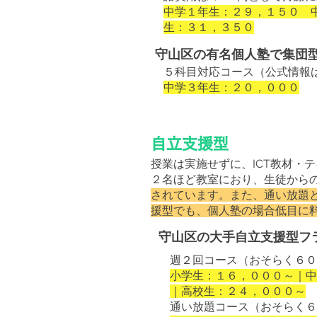
中学１年生：２９，１５０ 
生：３１，３５０
守山区の有名個人塾で集団型
５科目対応コース（公式情報
中学３年生：２０，０００
自立支援型
授業は実施せずに、ICT教材・
２名ほど教室におり、生徒から
されています。また、通い放題
援型でも、個人塾の場合低目に
守山区の大手自立支援型フ
週２回コース（おそらく６０
小学生：１６，０００～｜中
｜高校生：２４，０００～
通い放題コース（おそらく６