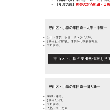
【制度の罠】
振替の対応範囲・１授
守山区・小幡の集団塾－大手・中堅ー
​野田・秀英・明倫・サンライズ等。
5科目3万円前後。秀英が比較的低料金。
プロ講師。
守山区・小幡の集団塾情報を見
守山区・小幡の集団塾－個人塾ー
学和・練磨。
​5科目2万円。
プロ講師。
入塾テストあり。