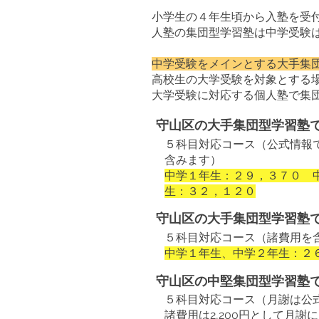
小学生の４年生頃から入塾を受
人塾の集団型学習塾は中学受験
中学受験をメインとする大手集
高校生の大学受験を対象とする
​大学受験に対応する個人塾で集
守山区の大手集団型学習塾
５科目対応コース（公式情報
含みます）
中学１年生：２９，３７０ 
生：３２，１２０
守山区の大手集団型学習塾
５科目対応コース（諸費用を
中学１年生、中学２年生：２
守山区の中堅集団型学習塾
５科目対応コース（月謝は公
諸費用は2,200円として月