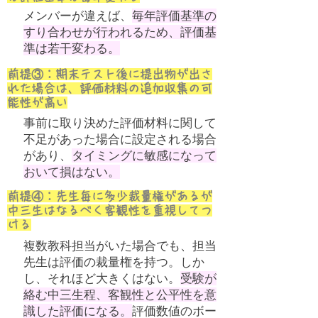
​メンバーが違えば、
毎年評価基準の
すり合わせが行われるため、評価基
準は若干変わる。
前提③：期末テスト後に提出物が出さ
れた場合は、評価材料の追加収集の可
能性が高い
​事前に取り決めた評価材料に関して
不足があった場合に設定される場合
があり、
タイミングに敏感になって
おいて損はない。
前提④：先生毎に多少裁量権があるが
中三生はなるべく客観性を重視してつ
ける
​複数教科担当がいた場合でも、担当
先生は評価の裁量権を持つ。しか
し、それほど大きくはない。
受験が
絡む中三生程、客観性と公平性を意
識した評価になる。
評価数値のボー