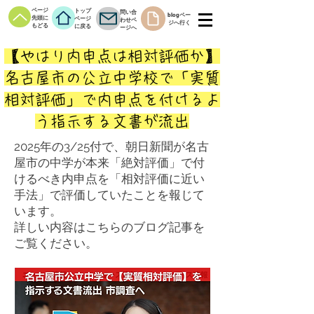
ページ
トップ
問い合
blogペー
先頭に
ページ
わせペ
ジへ行く
もどる
に戻る
ージへ
​【やはり内申点は相対評価か】
名古屋市の公立中学校で「実質
相対評価」で内申点を付けるよ
う指示する文書が流出
2025年の3/25付で、朝日新聞が名古
屋市の中学が本来「絶対評価」で付
けるべき内申点を「相対評価に近い
手法」で評価していたことを報じて
います。
詳しい内容はこちらのブログ記事を
ご覧ください。