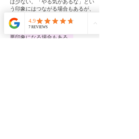
は少ない。「やる気があるな」とい
う印象にはつながる場合もあるが、
忙しいタイミングだと困る部分はあ
る。その中で
「明らかに分かってい
ることを聞きに来ているな」などは
悪印象に
なる場合もある。
提出物の評価
ワークについて
提出遅れについて
期限遅れは大きいマイナスが付く。
加
点を狙ってあれこれやって遅れるより
は、まずは期限内にページに漏れなく
指定されたやり方で出した方が被害は
小さい。
明確な加点手段
ワークを１周ではなく、２周、３周と
やるごとに加点が付きやすい。
回数も