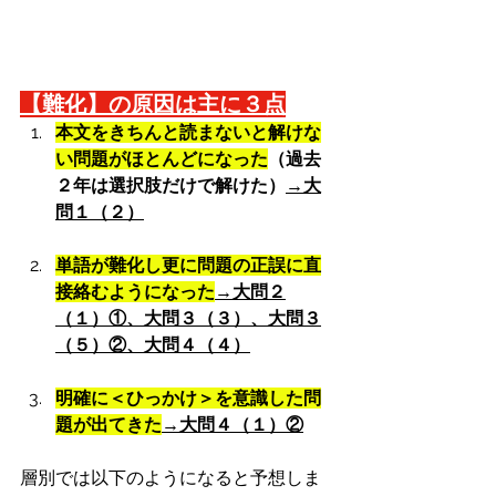
【難化】の原因は主に３点
本文をきちんと読まないと解けな
い問題がほとんどになった
（過去
２年は選択肢だけで解けた）
→大
問１（２）
単語が難化し更に問題の正誤に直
接絡むようになった
→大問２
（１）①、大問３（３）、大問３
（５）②、大問４（４）
明確に＜ひっかけ＞を意識した問
題が出てきた
→大問４（１）②
層別では以下のようになると予想しま