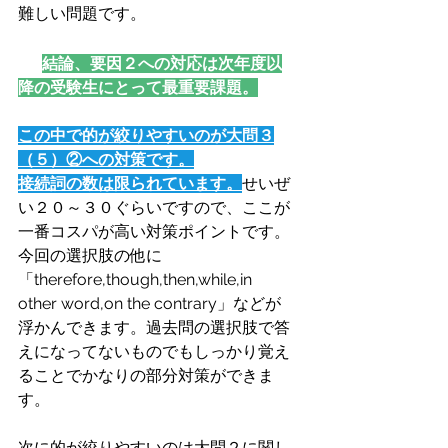
難しい問題です。
👉
結論、要因２への対応は次年度以
降の受験生にとって最重要課題。
この中で的が絞りやすいのが大問３
（５）②への対策です。
接続詞の数は限られています。
せいぜ
い２０～３０ぐらいですので、ここが
一番コスパが高い対策ポイントです。
今回の選択肢の他に
「therefore,though,then,while,in 
other word,on the contrary」などが
浮かんできます。過去問の選択肢で答
えになってないものでもしっかり覚え
ることでかなりの部分対策ができま
す。
次に的が絞りやすいのは大問２に関し