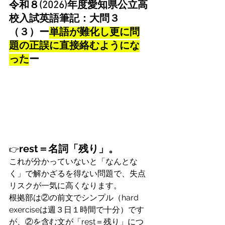
令和８(2026)年度愛知県公立高
校入試英語筆記：大問３
（３）ー
単語が難化し更に問
題の正誤に直接絡むようにな
った
ー
rest＝名詞「残り」。
👉
これが分かっていないと「なんとな
く」で解かざるを得ない問題で、失点
リスクが一気に高くなります。
根拠部は②の前文でシンプル（hard 
exerciseは週３日１時間で十分）です
が、②を含む文が「rest＝残り」につ