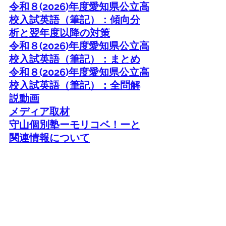
令和
８(2026)
年度愛知県公立高
校入試英語
（筆記）
：傾向分
析と翌年度以降の対策
令和
８(2026)
年度愛知県公立高
校入試英語（筆記）：まとめ
令和
８(2026)
年度愛知県公立高
校入試英語（筆記）：全問解
説動画
メディア取材
守山個別塾ーモリコベ！ーと
関連情報について