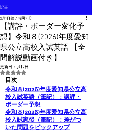
記事
3月1日
読了時間: 8分
【講評・ボーダー変化予
想】令和８(2026)年度愛知
県公立高校入試英語 【全
問解説動画付き】
更新日：
3月7日
5つ星のうちNaNと評価されています。
目次
令和８(2026)年度愛知県公立高
校入試英語（筆記）：講評・
ボーダー予想
令和
８(2026)
年度愛知県公立高
校入試家後
（筆記）
：差がつ
いた問題をピックアップ