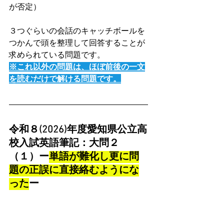
が否定）
３つぐらいの会話のキャッチボールを
つかんで頭を整理して回答することが
求められている問題です。
※これ以外の問題は、ほぼ前後の一文
を読むだけで解ける問題です。
令和８(2026)年度愛知県公立高
校入試英語筆記：大問２
（１）ー
単語が難化し更に問
題の正誤に直接絡むようにな
った
ー