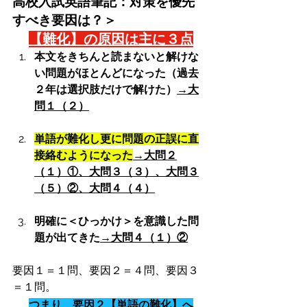
高校入試英語筆記：対策を優先
すべき要因は？＞
👉
【難化】の原因は主に３点
本文をきちんと読まないと解けな
い問題がほとんどになった（過去
２年は選択肢だけで解けた）
→大
問１（２）
単語が難化し更に問題の正誤に直
接絡むようになった
→大問２
（１）①、大問３（３）、大問３
（５）②、大問４（４）
明確に＜ひっかけ＞を意識した問
題が出てきた
→大問４（１）②
要因１＝１問、要因２＝４問、要因３
＝１問。
👉
つまり、要因２【単語の難化】へ