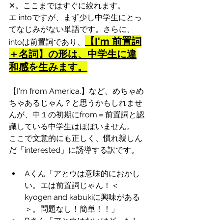
✕。ここまではすぐに絞れます。
エ intoですが、まず少し中学生にとっ
てなじみがない単語です。さらに、
【I'm 前置詞
intoは前置詞であり、
＋名詞】の形は、中学生に違
和感を生みます。
【I'm from America.】など、めちゃめ
ちゃあるじゃん？と思うかもしれませ
んが、中１の初期にfrom＝前置詞と認
識している中学生はほぼいません。
ここで文意的にも正しく、慣れ親しん
だ「interested」に誘導する訳です。
Aくん「アとウは意味的におかし
い。エは前置詞じゃん！＜
kyogen and kabukiに興味がある
＞。問題なし！簡単！！」