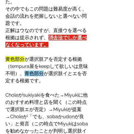
た。
その中でもこの問題は難易度が高く、
会話の流れを把握しないと選べない問
題です。
正解はウなのですが、直接ウを選べる
根拠は提示されず、
消去法でしか選べ
なくなっています。
黄色部分
が選択肢アを否定する根拠
（tempura屋をkeepして欲しいは意味
不明）、
青色部分
が選択肢イとエを否
定する根拠です。
Choleがsukiyakiを食べた→Miyukiに他
のおすすめ料理と店を聞く（この時点
で選択肢エが否定）→Miyukiが提案
→Choleが「でも、sobaかudonが良
い」と発言（この時点でMiyukiはsoba
を勧めなかったことが判明し選択肢イ