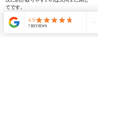
てです。
大問２はグラフ活用のため、数字の関
係を表す言葉や比較の文法事項が頻出
します。
今回も出ている
「increase,decrease」の他に、「the 
same,grow」、「twice(○times) as ～ 
as),one-thirds」などの数字の関係を表
す言葉や単語・熟語をしっかり意識し
て覚えることが大事になります。
(2026)年度
＜令和８
愛知県公立
高校入試英語筆記：要因１や３
への対策＞
要因１に関しては会話文での出題にな
りますので、類題が山ほどありますか
ら、
複数回の会話の流れで判断する問