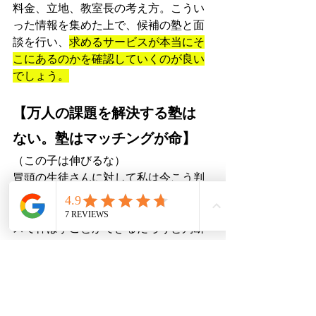
料金、立地、教室長の考え方。こうい
った情報を集めた上で、候補の塾と面
談を行い、
求めるサービスが本当にそ
こにあるのかを確認していくのが良い
でしょう。
【万人の課題を解決する塾は
ない。塾はマッチングが命】
（この子は伸びるな）
冒頭の生徒さんに対して私は今こう判
断しています。
正確に言うと、「私が提供するサービ
スで伸ばすことができるだろうと判断
している」になります。
入塾後に収集した情報を根拠としてい
ますが、それはまた別の記事に書きた
いと思います。