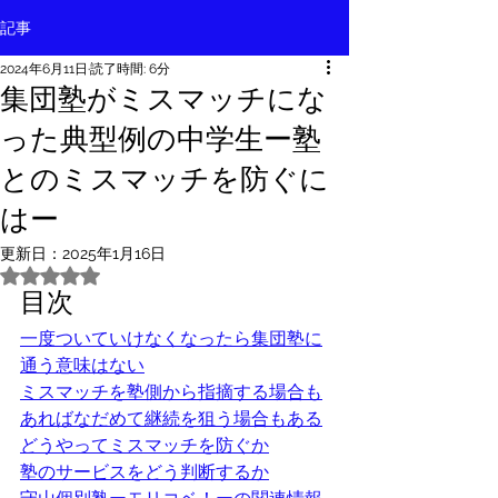
記事
2024年6月11日
読了時間: 6分
集団塾がミスマッチにな
った典型例の中学生ー塾
とのミスマッチを防ぐに
はー
更新日：
2025年1月16日
5つ星のうちNaNと評価されています。
目次
一度ついていけなくなったら集団塾に
通う意味はない
ミスマッチを塾側から指摘する場合も
あればなだめて継続を狙う場合もある
どうやってミスマッチを防ぐか
塾のサービスをどう判断するか