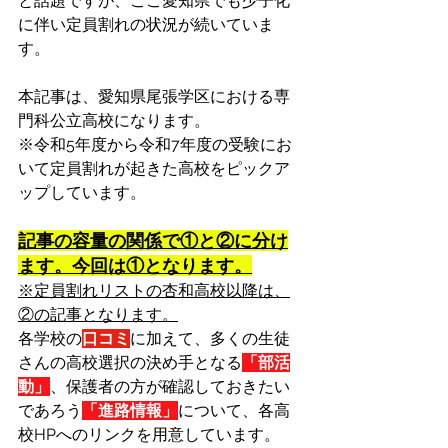
と話題ですが、ここ愛知県でも少子化
に伴い定員割れの状況が続いていま
す。
本記事は、愛知県尾張学区における専
門科公立高校になります。
※令和5年度から令和7年度の受験にお
いて定員割れが起きた高校をピックア
ップしています。
記事の容量の関係で①と②に分け
ます。今回は①となります。
※定員割れリストの杏和高校以降は、
②の記事となります。
各学校の
口コミ
に加えて、多くの生徒
さんの高校選択の決め手となる
「部活
動」
、保護者の方が確認しておきたい
であろう
「進路情報」
について、各高
校HPへのリンクを用意しています。