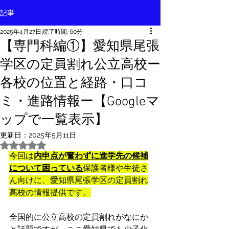
記事
2025年4月27日
読了時間: 60分
【専門科編①】愛知県尾張
学区の定員割れ公立高校ー
各校の位置と経路・口コ
ミ・進路情報ー【Googleマ
ップで一覧表示】
更新日：
2025年5月11日
5つ星のうちNaNと評価されています。
今回は
内申点が奮わずに進学先の候補
について困っている
保護者様や生徒さ
ん向けに、愛知県尾張学区の定員割れ
高校の情報提供です。
全国的に公立高校の定員割れがなにか