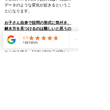
データのような変化が起きるというこ
とになります。
お子さん自身で設問の形式に気付き、
解き方を見つけるのは難しいと思うの
で、ご家庭で数時間付き合って頂けれ
ば、国語の偏差値は大きく上がると思
います。
（ただし、選択肢問題をベー
スとする場合。記述は別次元で難しい
です）
なかなか忙しくてお時間が取れない際
は、個別指導塾などで、やり方を指定
して、トレーナーをやってもらうと良
いかと思います。
当塾の場合、冬期講習でなら数名は対
応できる余裕ができると思いますの