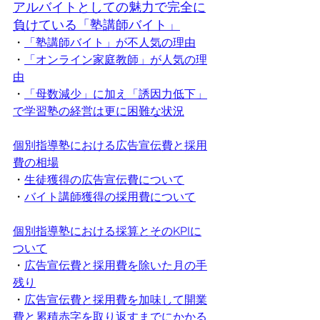
アルバイトとしての魅力で完全に
負けている「塾講師バイト」
・
「塾講師バイト」が不人気の理由
・
「オンライン家庭教師」が人気の理
由
・
「母数減少」に加え「誘因力低下」
で学習塾の経営は更に困難な状況
個別指導塾における広告宣伝費と採用
費の相場
・
生徒獲得の広告宣伝費について
・
バイト講師獲得の採用費について
個別指導塾における採算とそのKPIに
ついて
・
広告宣伝費と採用費を除いた月の手
残り
・
広告宣伝費と採用費を加味して開業
費と累積赤字を取り返すまでにかかる