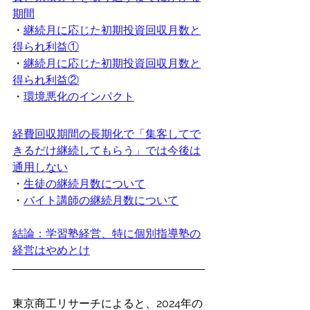
期間
・
継続月に応じた初期投資回収月数と
得られ利益①
・
継続月に応じた初期投資回収月数と
得られ利益②
・
環境悪化のインパクト
経費回収期間の長期化で「集客してで
きるだけ継続してもらう」では今後は
通用しない
・
生徒の継続月数について
・
バイト講師の継続月数について
結論：学習塾経営、特に個別指導塾の
経営はやめとけ
東京商工リサーチによると、2024年の