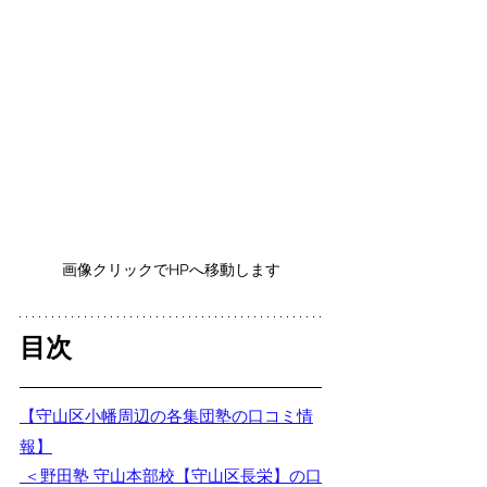
画像クリックでHPへ移動します
目次
【守山区小幡周辺の各集団塾の口コミ情
報】
 ＜野田塾 守山本部校【守山区長栄】の口