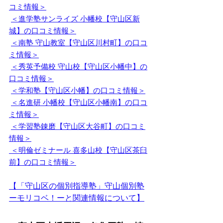
コミ情報＞
＜進学塾サンライズ 小幡校【守山区新
城】
の口コミ情報
＞
＜南塾 守山教室【守山区川村町】
の口コ
ミ情報
＞
＜秀英予備校 守山校【守山区小幡中】
の
口コミ情報
＞
＜学和塾【守山区小幡】
の口コミ情報
＞
＜名進研 小幡校【守山区小幡南】
の口コ
ミ情報
＞
＜学習塾錬磨【守山区大谷町】
の口コミ
情報
＞
 ＜明倫ゼミナール 喜多山校【守山区茶臼
前】
の口コミ情報
＞
【
「守山区の個別指導塾」
守山個別塾
ーモリコベ！ーと関連情報について】