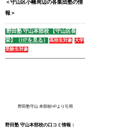
＜守山区小幡周辺の各集団塾の情
報＞
 野田塾 守山本部校 【守山区長
栄】（
HPを見る
）
高校生対象
大学
受験生対象
野田塾守山 本部校HPより引用
野田塾 守山本部校の口コミ情報：