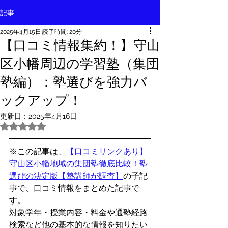
記事
2025年4月15日
読了時間: 20分
【口コミ情報集約！】守山
区小幡周辺の学習塾（集団
塾編）：塾選びを強力バ
ックアップ！
更新日：
2025年4月16日
5つ星のうちNaNと評価されています。
※この記事は、
【口コミリンクあり】
守山区小幡地域の集団塾徹底比較！塾
選びの決定版【塾講師が調査】
の子記
事で、口コミ情報をまとめた記事で
す。
対象学年・授業内容・料金や通塾経路
検索など他の基本的な情報を知りたい