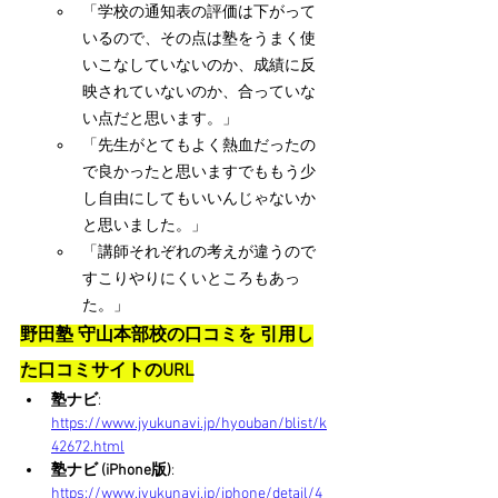
「学校の通知表の評価は下がって
いるので、その点は塾をうまく使
いこなしていないのか、成績に反
映されていないのか、合っていな
い点だと思います。」
「先生がとてもよく熱血だったの
で良かったと思いますでももう少
し自由にしてもいいんじゃないか
と思いました。」
「講師それぞれの考えが違うので
すこりやりにくいところもあっ
た。」
野田塾 守山本部校の口コミを 引用し
た口コミサイトのURL
塾ナビ
: 
https://www.jyukunavi.jp/hyouban/blist/k
42672.html
塾ナビ (iPhone版)
: 
https://www.jyukunavi.jp/iphone/detail/4