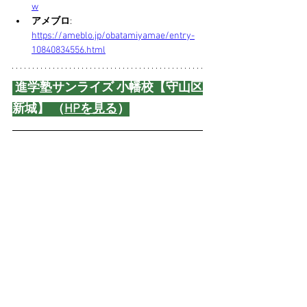
w
アメブロ
: 
https://ameblo.jp/obatamiyamae/entry-
10840834556.html
 進学塾サンライズ 小幡校【守山区
新城】 （
HPを見る
）