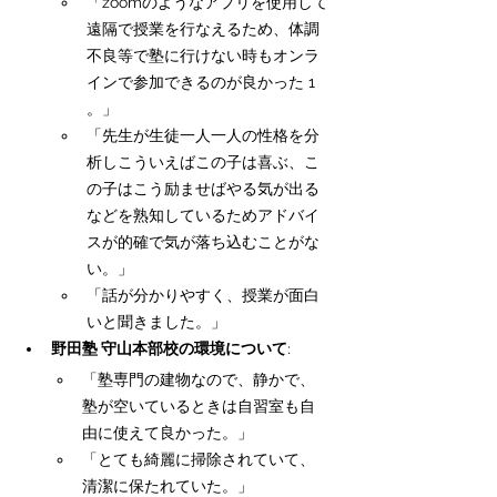
「zoomのようなアプリを使用して
遠隔で授業を行なえるため、体調
不良等で塾に行けない時もオンラ
インで参加できるのが良かった 1 
。」
「先生が生徒一人一人の性格を分
析しこういえばこの子は喜ぶ、こ
の子はこう励ませばやる気が出る
などを熟知しているためアドバイ
スが的確で気が落ち込むことがな
い。」
「話が分かりやすく、授業が面白
いと聞きました。」
野田塾 守山本部校の環境について
:
「塾専門の建物なので、静かで、
塾が空いているときは自習室も自
由に使えて良かった。」
「とても綺麗に掃除されていて、
清潔に保たれていた。」