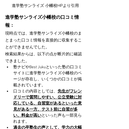
進学塾サンライズ 小幡校HPより引用
進学塾サンライズ小幡校の口コミ情
報：
現時点では、進学塾サンライズ小幡校のま
とまった口コミ情報を直接的に収集するこ
とができませんでした。
検索結果からは、以下の点が断片的に確認
できました。
塾ナビやBest Jukuといった塾の口コミ
サイトに進学塾サンライズ小幡校のペ
ージが存在し、いくつかの口コミが掲
載されています。
口コミの内容としては、
先生がフレン
ドリーで質問しやすい、公立受験に対
応している、自習室があるといった意
見がある一方、テスト前に自習が多
い、料金が高い
といった声も一部見ら
れます。
過去の卒塾生の声として、学力の大幅