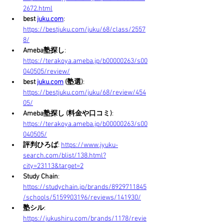
2672.html
best 
juku.com
: 
https://bestjuku.com/juku/68/class/2557
8/
Ameba塾探し
: 
https://terakoya.ameba.jp/b00000263/s00
040505/review/
best 
juku.com
 (塾選)
: 
https://bestjuku.com/juku/68/review/454
05/
Ameba塾探し (料金や口コミ)
: 
https://terakoya.ameba.jp/b00000263/s00
040505/
評判ひろば
: 
https://www.jyuku-
search.com/blist/138.html?
city=23113&target=2
Study Chain
: 
https://studychain.jp/brands/8929711845
/schools/5159903196/reviews/141930/
塾シル
: 
https://jukushiru.com/brands/1178/revie