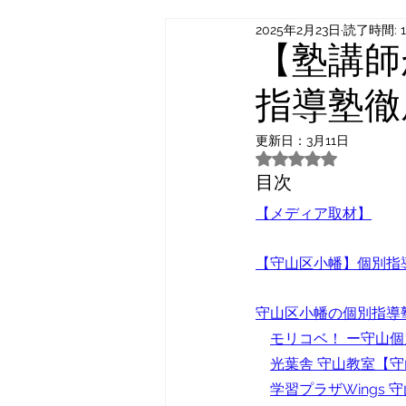
2025年2月23日
読了時間: 
【塾講師
指導塾徹
更新日：
3月11日
5つ星のうちNaN
目次
【メディア取材】
【守山区小幡】個別指
守山区小幡の個別指導
モリコベ！ ー守山
光葉舎 守山教室
【守
学習プラザWings 