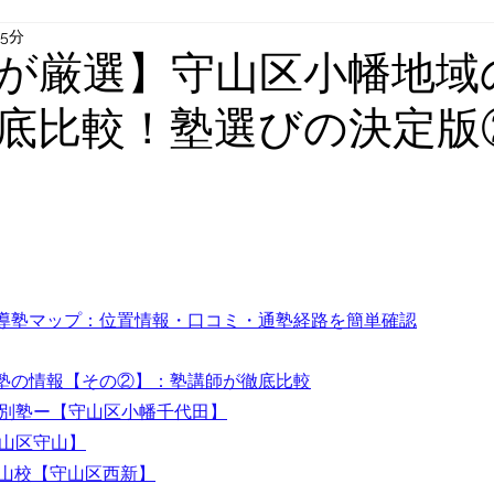
15分
が厳選】守山区小幡地域
底比較！塾選びの決定版
と評価されています。
導塾マップ：位置情報・口コミ・通塾経路を簡単確認
塾の情報【その②】：塾講師が徹底比較
個別塾ー
【守山区小幡千代田】
山区守山】
守山校
【守山区西新】