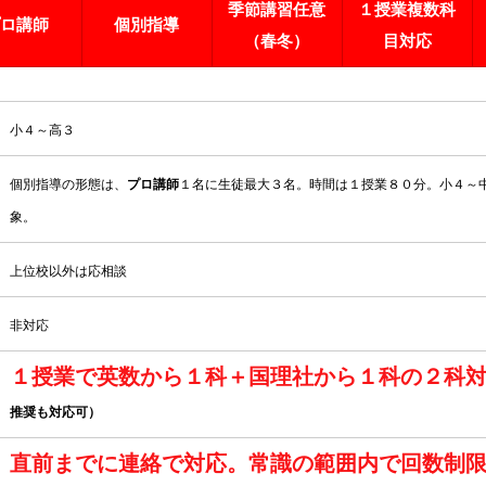
季節講習任意
１授業複数科
ロ講師
個別指導
（春冬）
目対応
小４～高３
個別指導の形態は、
プロ講師
１名に生徒最大３名。時間は１授業８０分。小４～
象。
上位校以外は応相談
非対応
１授業で英数から１科＋国理社から１科の２科
推奨も対応可）
直前までに連絡で対応。常識の範囲内で回数制