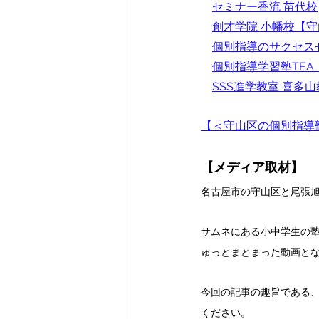
セミナー香流 苗代校
創才学院 小幡校
【守
個別指導のサクセス
個別指導学習塾TEA
SSS進学教室 喜多
【＜守山区の個別指導
【メディア取材】
名古屋市の守山区と尾張旭
サムネにある小中学生の
ゅっとまとまった動画と
今回の記事の趣旨である
ください。