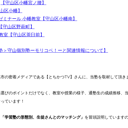
【守山区小幡宮ノ腰】
山区小幡】
ゼミナール 小幡教室
【守山区小幡南】
【
守山区野萩町】
山教室
【
守山区茶臼前】
塾＞守山個別塾ーモリコベ！ーと関連情報について】
市の密着メディアである【とちかつTV】さんに、当塾を取材して頂き
塾選びのポイントだけでなく、教室や授業の様子、通塾生の成績推移、
なっています！
、
「学習塾の形態別、生徒さんとのマッチング」
を冒頭説明しています