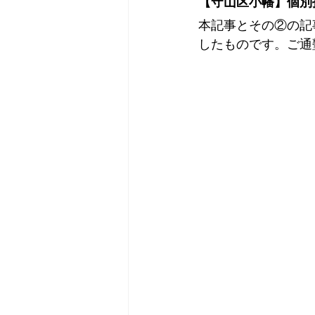
【守山区小幡】個別
本記事とその②の記
したものです。ご通