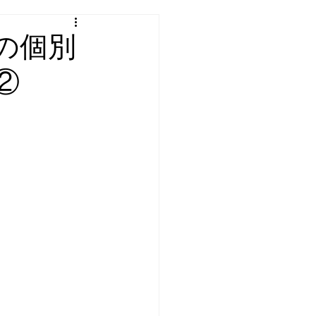
の個別
②