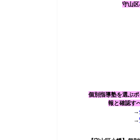
守山区
個別指導塾を選ぶポ
報と確認す
→
→