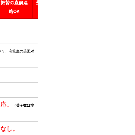
振替の直前連
塾生評定UP実
 模試任意
 諸費用なし
絡OK
績公開
中３、高校生の英国対
対応。
（英＋数は非
限なし。